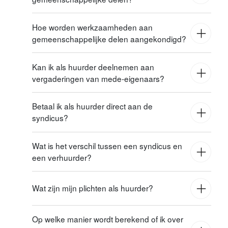
Mogelijke gevolgen voor uw huurcontract (via
uw verhuurder)
Hoe worden werkzaamheden aan
gemeenschappelijke delen aangekondigd?
Kan ik als huurder deelnemen aan
vergaderingen van mede-eigenaars?
Telefoon: 050 33 39 76
Schriftelijke mededelingen in de
Email:
info@agencevandenabeele.be
gemeenschappelijke hal
Adres: Noordzandstraat 24, 8000 Brugge
Betaal ik als huurder direct aan de
Directe communicatie met eigenaars (die dit
syndicus?
doorgeven aan huurders)
Bij urgente zaken: directe communicatie met
alle bewoners
Wat is het verschil tussen een syndicus en
een verhuurder?
Wat zijn mijn plichten als huurder?
Op welke manier wordt berekend of ik over