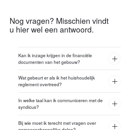
Nog vragen? Misschien vindt
u hier wel een antwoord.
Kan ik inzage krijgen in de financiële
documenten van het gebouw?
Wat gebeurt er als ik het huishoudelijk
reglement overtreed?
In welke taal kan ik communiceren met de
syndicus?
Waarschuwingen van de syndicus
Formele klachten naar uw verhuurder
Bij wie moet ik terecht met vragen over
In ernstige gevallen: juridische stappen
gemeenschappelijke delen?