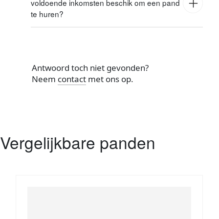
voldoende inkomsten beschik om een pand
Het naleven van het huishoudelijk reglement
te huren?
Zorgvuldig omgaan met gemeenschappelijke
delen
Geen overlast veroorzaken voor andere
bewoners
Schade aan gemeenschappelijke delen
Antwoord toch niet gevonden?
melden
Neem
contact
met ons op.
Medewerking verlenen bij noodzakelijke
werkzaamheden
Vergelijkbare panden
e